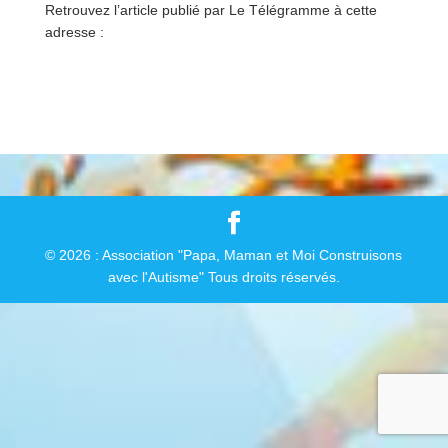
Retrouvez l’article publié par Le Télégramme à cette
adresse :
https://www.letelegramme.fr/morbihan/arradon/solidarite
-4-000-eur-collectes-par-l-association-des-artisans-et-
commercants-d-arradon-15-11-2019-12433661.php
© 2026 : Association "Papa, Maman et Moi Construisons
avec l'Autisme" Tous droits réservés.