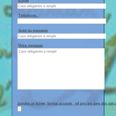
E-mail
Téléphone :
Sujet du message
Votre message
Joindre un fichier, format accepté : gif,png,jpg,jpeg,doc,odt,p